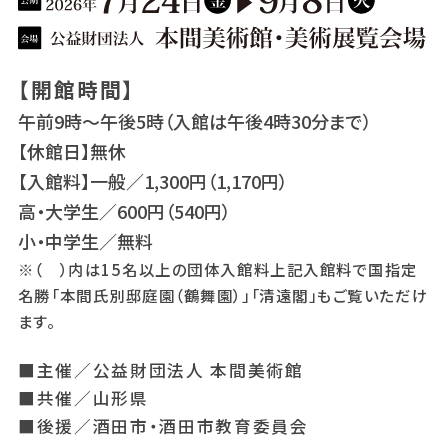
【開館時間】
午前9時～午後5時（入館は午後4時30分まで）
【休館日】無休
【入館料】一般／1,300円（1,170円）
高・大学生／600円（540円）
小・中学生／無料
※（ ）内は15名以上の団体入館料上記入館料で国指定
名勝「本間氏別邸庭園（鶴舞園）」「清遠閣」もご覧いただけ
ます。
■主催／公益財団法人 本間美術館
■共催／山形県
■後援／酒田市・酒田市教育委員会