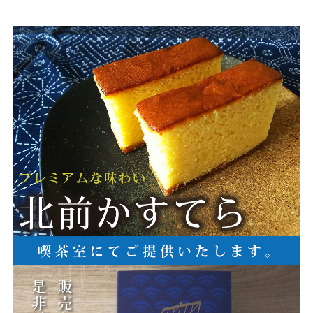
最新情報
企画展のみどころ
展示スケジュール
コレクション
ご利用案内
施設のご紹介
美術館について
メンバーシップ
寄付のお願い
お問い合わせ
情報公開
収蔵作品
データベース