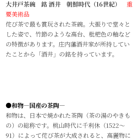
大井戸茶碗 銘 酒井 朝鮮時代（16世紀）
重
要美術品
侘び茶で最も賞玩された茶碗。大振りで堂々と
した姿で、竹節のような高台、枇杷色の釉など
の特徴があります。庄内藩酒井家が所持してい
たことから「酒井」の銘を持っています。
●和物―国産の茶陶―
和物は、日本で焼かれた茶陶（茶の湯のやきも
の）の総称です。桃山時代に千利休（1522～
91）によって侘び茶が大成されると、高麗物に