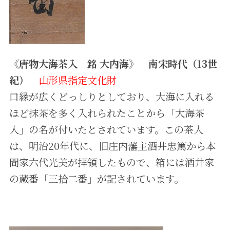
収蔵作品
データベース
《唐物大海茶入 銘 大内海》 南宋時代（13世
紀）
山形県指定文化財
口縁が広くどっしりとしており、大海に入れる
ほど抹茶を多く入れられたことから「大海茶
入」の名が付いたとされています。この茶入
は、明治20年代に、旧庄内藩主酒井忠篤から本
間家六代光美が拝領したもので、箱には酒井家
の蔵番「三拾二番」が記されています。