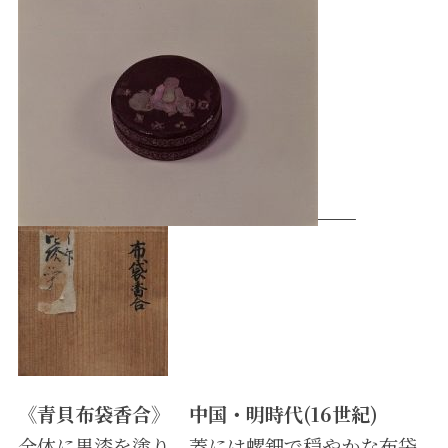
《青貝布袋香合》 中国・明時代(16世紀)
全体に黒漆を塗り、蓋には螺鈿で穏やかな布袋