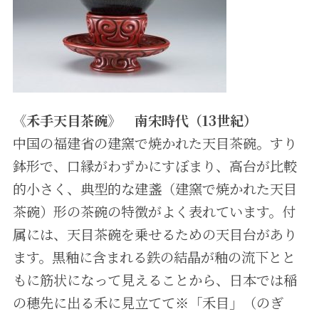
《禾手天目茶碗》 南宋時代（13世紀）
中国の福建省の建窯で焼かれた天目茶碗。すり
鉢形で、口縁がわずかにすぼまり、高台が比較
的小さく、典型的な建盞（建窯で焼かれた天目
茶碗）形の茶碗の特徴がよく表れています。付
属には、天目茶碗を乗せるための天目台があり
ます。黒釉に含まれる鉄の結晶が釉の流下とと
もに筋状になって見えることから、日本では稲
の穂先に出る禾に見立てて※「禾目」（のぎ