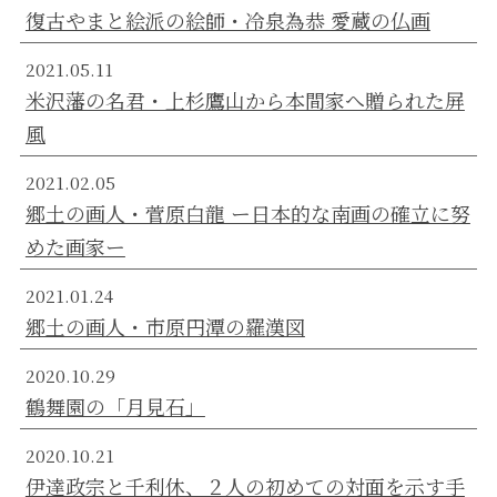
復古やまと絵派の絵師・冷泉為恭 愛蔵の仏画
2021.05.11
米沢藩の名君・上杉鷹山から本間家へ贈られた屏
風
2021.02.05
郷土の画人・菅原白龍 ー日本的な南画の確立に努
めた画家ー
2021.01.24
郷土の画人・市原円潭の羅漢図
2020.10.29
鶴舞園の「月見石」
2020.10.21
伊達政宗と千利休、２人の初めての対面を示す手