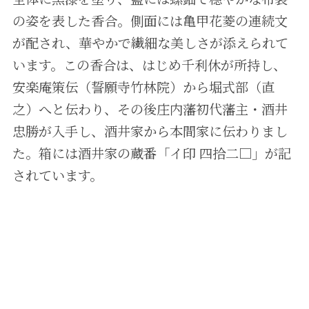
の姿を表した香合。側面には亀甲花菱の連続文
が配され、華やかで繊細な美しさが添えられて
います。この香合は、はじめ千利休が所持し、
安楽庵策伝（誓願寺竹林院）から堀式部（直
之）へと伝わり、その後庄内藩初代藩主・酒井
忠勝が入手し、酒井家から本間家に伝わりまし
た。箱には酒井家の蔵番「イ印 四拾二□」が記
されています。