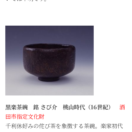
黒楽茶碗 銘 さび介 桃山時代（16世紀）
酒
田市指定文化財
千利休好みの侘び茶を象徴する茶碗。楽家初代