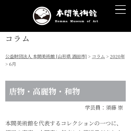
コラム
公益財団法人 本間美術館 [山形県 酒田市]
>
コラム
>
2020年
>
6月
唐物・高麗物・和物
学芸員：須藤 崇
本間美術館を代表するコレクションの一つに、