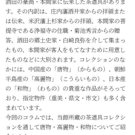
酒田の豪商・本間家に伝来した茶道具がありま
す。その内訳は、庄内藩酒井家からの拝領また
は伝来、米沢藩上杉家からの拝領、本間家の菩
提寺である浄福寺の住職・菊池秀言からの贈
答、酒田の郷土史家・白崎良弥を介して集まっ
たもの、本間家が客人をもてなすために用意し
たものなどに大別されます。コレクションのな
かには、中国産の「唐物」（からもの）、朝鮮
半島産の「高麗物」（こうらいもの）、日本産
の「和物」（わもの）の貴重な作品がそろって
おり、指定物件（重美・県文・市文）も多く含
まれています。
今回のコラムでは、当館所蔵の茶道具コレクシ
ョンを通して唐物・高麗物・和物についてご紹