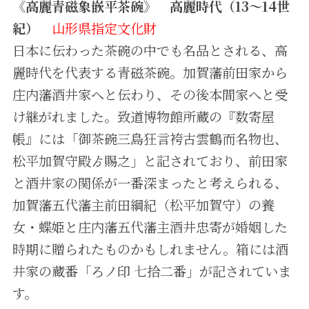
《高麗青磁象嵌平茶碗》 高麗時代（13～14世
紀）
山形県指定文化財
日本に伝わった茶碗の中でも名品とされる、高
麗時代を代表する青磁茶碗。加賀藩前田家から
庄内藩酒井家へと伝わり、その後本間家へと受
け継がれました。致道博物館所蔵の『数寄屋
帳』には「御茶碗三島狂言袴古雲鶴而名物也、
松平加賀守殿ゟ賜之」と記されており、前田家
と酒井家の関係が一番深まったと考えられる、
加賀藩五代藩主前田綱紀（松平加賀守）の養
女・蝶姫と庄内藩五代藩主酒井忠寄が婚姻した
時期に贈られたものかもしれません。箱には酒
井家の蔵番「ろノ印 七拾二番」が記されていま
す。